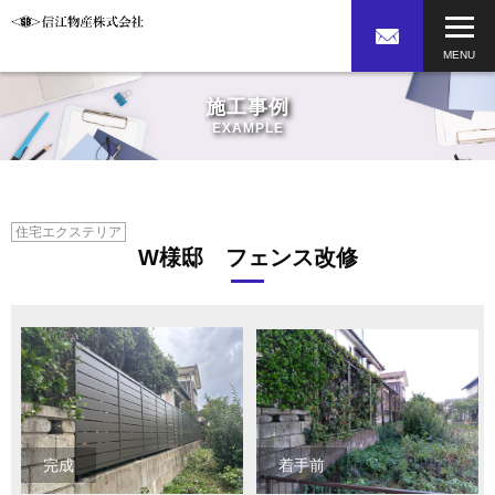
施工事例
EXAMPLE
住宅エクステリア
W様邸 フェンス改修
完成
着手前